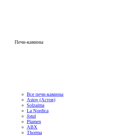
Печи-камины
Все печи-камины
Astov (Астов)
Solzaima
La Nordica
Jotul
Plamen
ABX
Thorma