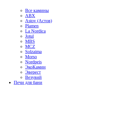
Все камины
ABX
Astov (Астов)
Plamen
La Nordica
Jotul
MBS
MCZ
Solzaima
Morso
Nordpeis
ЭкоКамин
Эверест
Везувий
Печи для бани