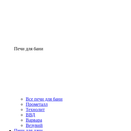
Печи для бани
Все печи для бани
Прометалл
Технолит
ВВД
Варвара
Везувий
Печи для дачи