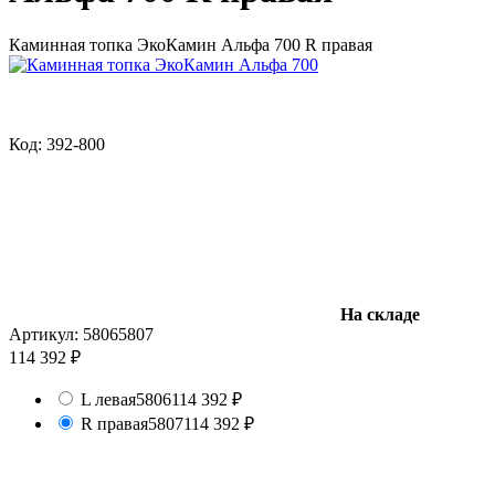
Каминная топка ЭкоКамин Альфа 700 R правая
Код: 392-800
На складе
Артикул:
5806
5807
114 392 ₽
L левая
5806
114 392 ₽
R правая
5807
114 392 ₽