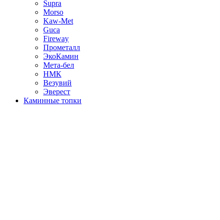
Supra
Morso
Kaw-Met
Guca
Fireway
Прометалл
ЭкоКамин
Мета-бел
НМК
Везувий
Эверест
Каминные топки