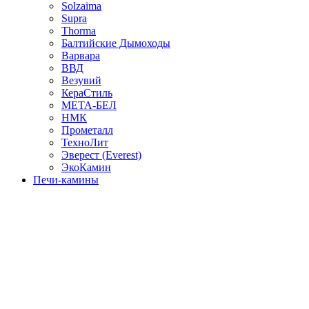
Solzaima
Supra
Thorma
Балтийские Дымоходы
Варвара
ВВД
Везувий
КераСтиль
МЕТА-БЕЛ
НМК
Прометалл
ТехноЛит
Эверест (Everest)
ЭкоКамин
Печи-камины