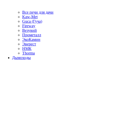
Все печи для дачи
Kaw-Met
Guca (Гуча)
Fireway
Везувий
Прометалл
ЭкоКамин
Эверест
НМК
Thorma
Дымоходы