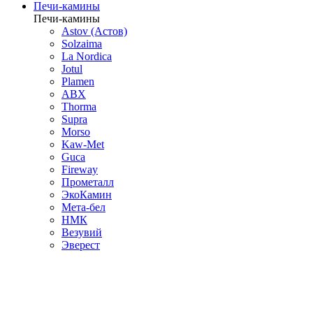
Печи-камины
Печи-камины
Astov (Астов)
Solzaima
La Nordica
Jotul
Plamen
ABX
Thorma
Supra
Morso
Kaw-Met
Guca
Fireway
Прометалл
ЭкоКамин
Мета-бел
НМК
Везувий
Эверест