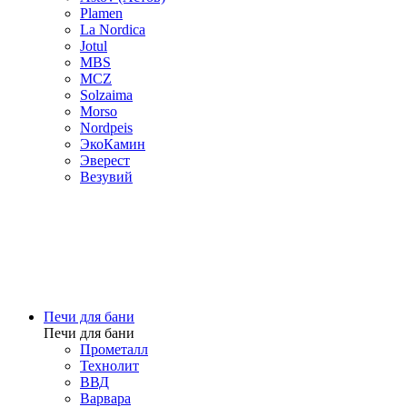
Plamen
La Nordica
Jotul
MBS
MCZ
Solzaima
Morso
Nordpeis
ЭкоКамин
Эверест
Везувий
Печи для бани
Печи для бани
Прометалл
Технолит
ВВД
Варвара