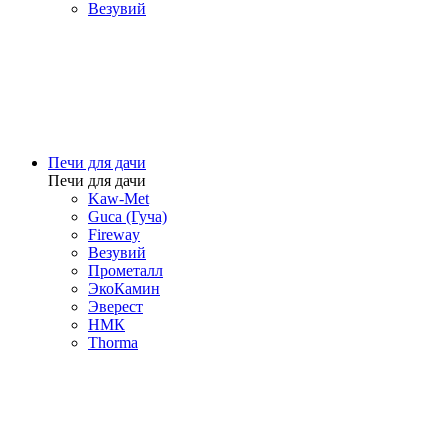
Везувий
Печи для дачи
Печи для дачи
Kaw-Met
Guca (Гуча)
Fireway
Везувий
Прометалл
ЭкоКамин
Эверест
НМК
Thorma