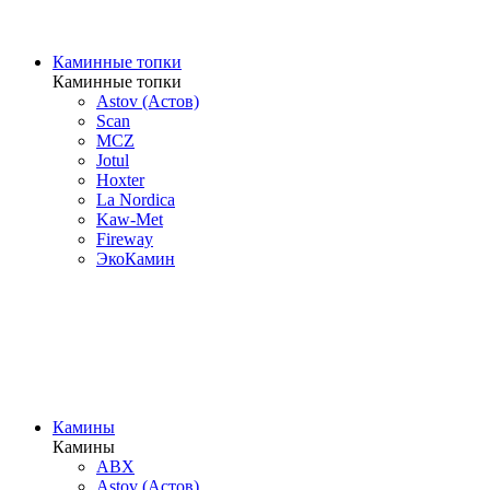
Каминные топки
Каминные топки
Astov (Астов)
Scan
MCZ
Jotul
Hoxter
La Nordica
Kaw-Met
Fireway
ЭкоКамин
Камины
Камины
ABX
Astov (Астов)