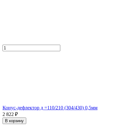
Конус-дефлектор д =110/210 (304/430) 0,5мм
2 822 ₽
В корзину