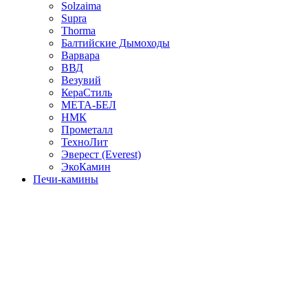
Solzaima
Supra
Thorma
Балтийские Дымоходы
Варвара
ВВД
Везувий
КераСтиль
МЕТА-БЕЛ
НМК
Прометалл
ТехноЛит
Эверест (Everest)
ЭкоКамин
Печи-камины