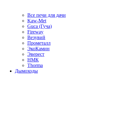
Все печи для дачи
Kaw-Met
Guca (Гуча)
Fireway
Везувий
Прометалл
ЭкоКамин
Эверест
НМК
Thorma
Дымоходы