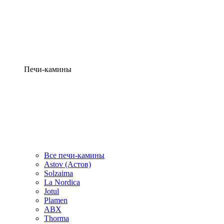
Печи-камины
Все печи-камины
Astov (Астов)
Solzaima
La Nordica
Jotul
Plamen
ABX
Thorma