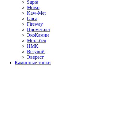
Supra
Morso
Kaw-Met
Guca
Fireway
Прометалл
ЭкоКамин
Мета-бел
НМК
Везувий
Эверест
Каминные топки