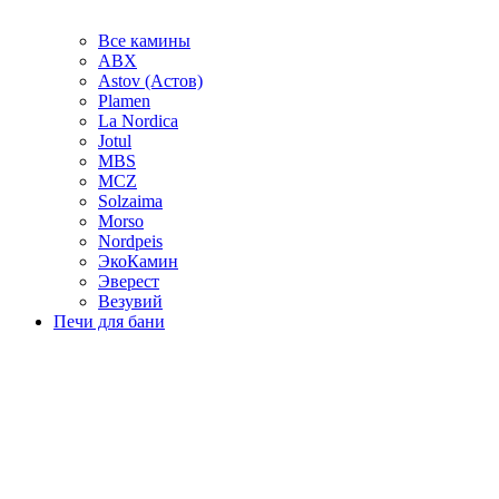
Все камины
ABX
Astov (Астов)
Plamen
La Nordica
Jotul
MBS
MCZ
Solzaima
Morso
Nordpeis
ЭкоКамин
Эверест
Везувий
Печи для бани