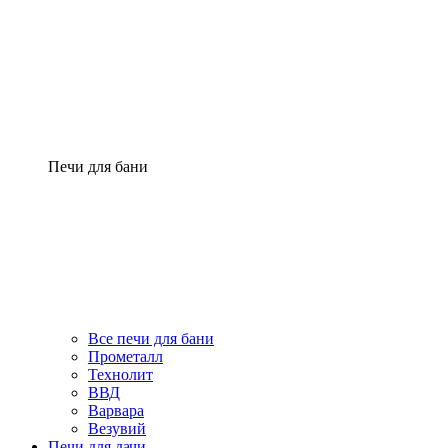
Печи для бани
Все печи для бани
Прометалл
Технолит
ВВД
Варвара
Везувий
Печи для дачи