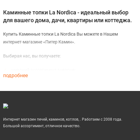
Каминные топки La Nordica - идеальный выбор
для вашего дома, дачи, квартиры или коттеджа.
Купить Каминные топки La Nordica Вы можете в Нашем
интернет-магазине «Питер Камин».
Выбирая нас, вы получаете:
широкий ассортимент товаров;
подробнее
качественное обслуживание и профессиональную помощь
консультантов;
удобство оплаты (наличными/картой/счет);
своя служба доставки;
Интернет магазин печей, каминов, котлов, . Работаем с 2008 года.
гарантия;
Большой ассортимент, отличное качество.
Заказы по телефонам: в Санкт-Петербурге: +7 (812) 924-66-61