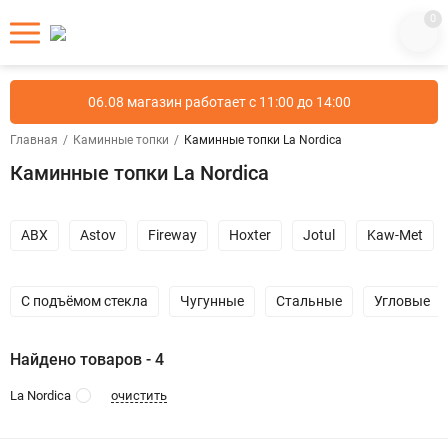
0
06.08 магазин работает с 11:00 до 14:00
Главная
/
Каминные топки
/
Каминные топки La Nordica
Каминные топки La Nordica
ABX
Astov
Fireway
Hoxter
Jotul
Kaw-Met
С подъёмом стекла
Чугунные
Стальные
Угловые
Найдено товаров - 4
очистить
La Nordica