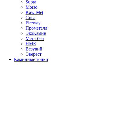
Supra
Morso
Kaw-Met
Guca
Fireway
Прометалл
ЭкоКамин
Мета-бел
НМК
Везувий
Эверест
Каминные топки