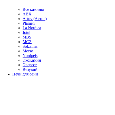
Все камины
ABX
Astov (Астов)
Plamen
La Nordica
Jotul
MBS
MCZ
Solzaima
Morso
Nordpeis
ЭкоКамин
Эверест
Везувий
Печи для бани