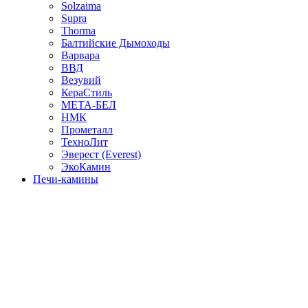
Solzaima
Supra
Thorma
Балтийские Дымоходы
Варвара
ВВД
Везувий
КераСтиль
МЕТА-БЕЛ
НМК
Прометалл
ТехноЛит
Эверест (Everest)
ЭкоКамин
Печи-камины