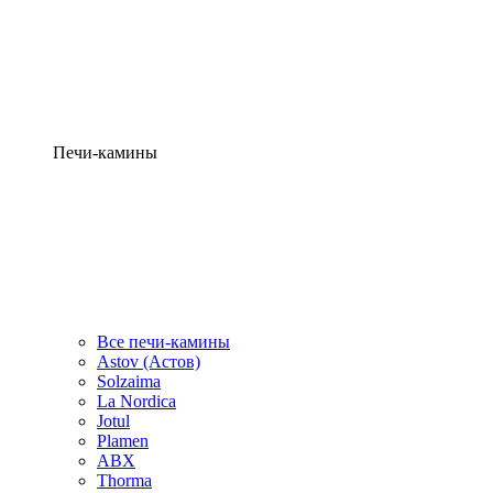
Печи-камины
Все печи-камины
Astov (Астов)
Solzaima
La Nordica
Jotul
Plamen
ABX
Thorma