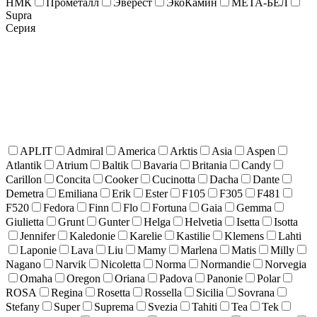
НМК
Прометалл
Эверест
ЭкоКамин
МЕТА-БЕЛ
Supra
Серия
APLIT
Admiral
America
Arktis
Asia
Aspen
Atlantik
Atrium
Baltik
Bavaria
Britania
Candy
Carillon
Concita
Cooker
Cucinotta
Dacha
Dante
Demetra
Emiliana
Erik
Ester
F105
F305
F481
F520
Fedora
Finn
Flo
Fortuna
Gaia
Gemma
Giulietta
Grunt
Gunter
Helga
Helvetia
Isetta
Isotta
Jennifer
Kaledonie
Karelie
Kastilie
Klemens
Lahti
Laponie
Lava
Liu
Mamy
Marlena
Matis
Milly
Nagano
Narvik
Nicoletta
Norma
Normandie
Norvegia
Omaha
Oregon
Oriana
Padova
Panonie
Polar
ROSA
Regina
Rosetta
Rossella
Sicilia
Sovrana
Stefany
Super
Suprema
Svezia
Tahiti
Tea
Tek