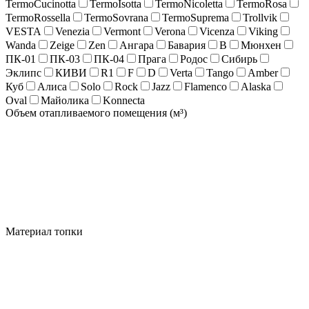
TermoCucinotta
TermoIsotta
TermoNicoletta
TermoRosa
TermoRossella
TermoSovrana
TermoSuprema
Trollvik
VESTA
Venezia
Vermont
Verona
Vicenza
Viking
Wanda
Zeige
Zen
Ангара
Бавария
В
Мюнхен
ПК-01
ПК-03
ПК-04
Прага
Родос
Сибирь
Эклипс
КИВИ
R1
F
D
Verta
Tango
Amber
Куб
Алиса
Solo
Rock
Jazz
Flamenco
Alaska
Oval
Майолика
Konnecta
Объем отапливаемого помещения (м³)
Материал топки