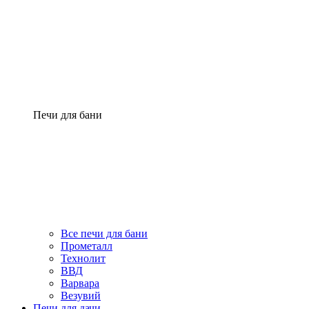
Печи для бани
Все печи для бани
Прометалл
Технолит
ВВД
Варвара
Везувий
Печи для дачи