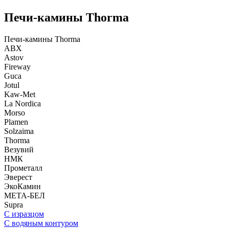
Печи-камины Thorma
Печи-камины Thorma
ABX
Astov
Fireway
Guca
Jotul
Kaw-Met
La Nordica
Morso
Plamen
Solzaima
Thorma
Везувий
НМК
Прометалл
Эверест
ЭкоКамин
МЕТА-БЕЛ
Supra
С изразцом
С водяным контуром