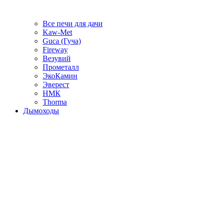
Все печи для дачи
Kaw-Met
Guca (Гуча)
Fireway
Везувий
Прометалл
ЭкоКамин
Эверест
НМК
Thorma
Дымоходы