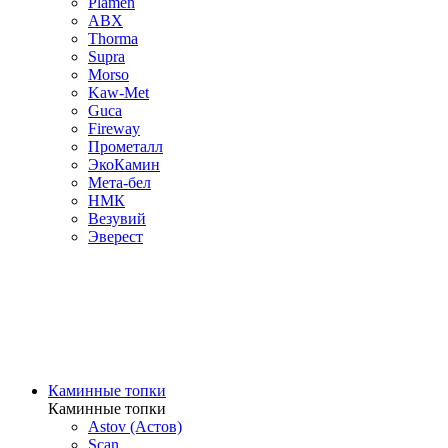
Plamen
ABX
Thorma
Supra
Morso
Kaw-Met
Guca
Fireway
Прометалл
ЭкоКамин
Мета-бел
НМК
Везувий
Эверест
Каминные топки
Каминные топки
Astov (Астов)
Scan