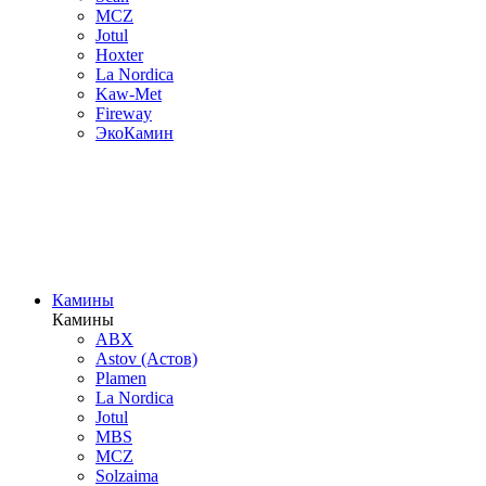
MCZ
Jotul
Hoxter
La Nordica
Kaw-Met
Fireway
ЭкоКамин
Камины
Камины
ABX
Astov (Астов)
Plamen
La Nordica
Jotul
MBS
MCZ
Solzaima