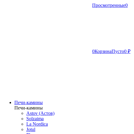
Просмотренные
0
0
Корзина
Пусто
0 ₽
Печи-камины
Печи-камины
Astov (Астов)
Solzaima
La Nordica
Jotul