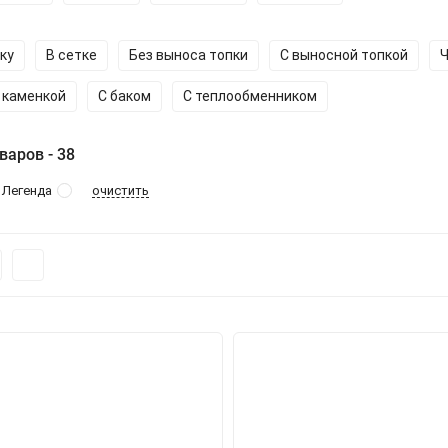
ку
В сетке
Без выноса топки
С выносной топкой
Ч
 каменкой
С баком
С теплообменником
варов - 38
очистить
Легенда