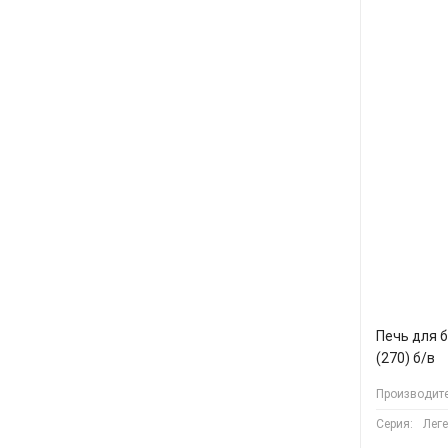
Печь для 
(270) б/в
Производите
Серия:
Лег