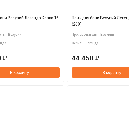
бани Везувий Легенда Ковка 16
Печь для бани Везувий Леген
(260)
ль:
Везувий
Производитель:
Везувий
енда
Серия:
Легенда
 ₽
44 450 ₽
В корзину
В корзину