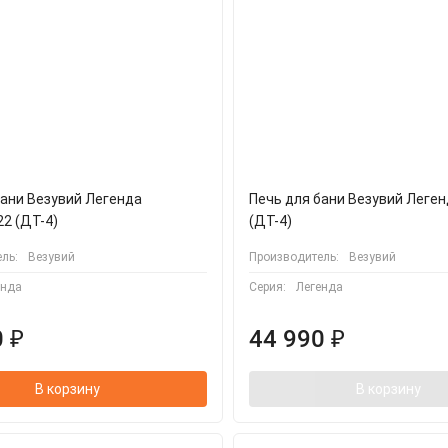
бани Везувий Легенда
Печь для бани Везувий Леген
22 (ДТ-4)
(ДТ-4)
ль:
Везувий
Производитель:
Везувий
енда
Серия:
Легенда
 ₽
44 990 ₽
В корзину
В корзину