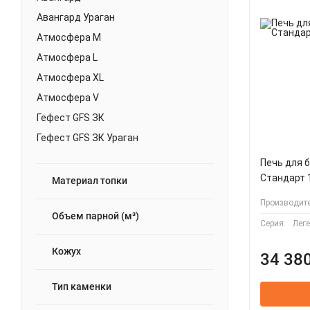
Авангард Ураган
Атмосфера M
Атмосфера L
Атмосфера XL
Атмосфера V
Гефест GFS ЗК
Гефест GFS ЗК Ураган
Гроза
Печь для 
Гроза Ураган
Стандарт 
Материал топки
Гром
Производите
Объем парной (м³)
Гром Ураган
Серия:
Лег
Искандер
Кожух
34 380
Искандер Ураган
Калита
Тип каменки
Каменка