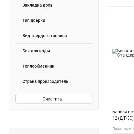
Лава
Закладка дров
Легенда
Тип дверки
Легенда Русский пар
Мини
Вид твердого топлива
Оптимум
Паленица
Бак для воды
Русичъ
Сенсация
Теплообменник
Сказка
Страна производитель
Скиф
Сударушка
Терма Сказка
Очистить
Ураган
Банная пе
Чародейка
12 (ДТ-3С)
ПАР
Производите
Эйфория