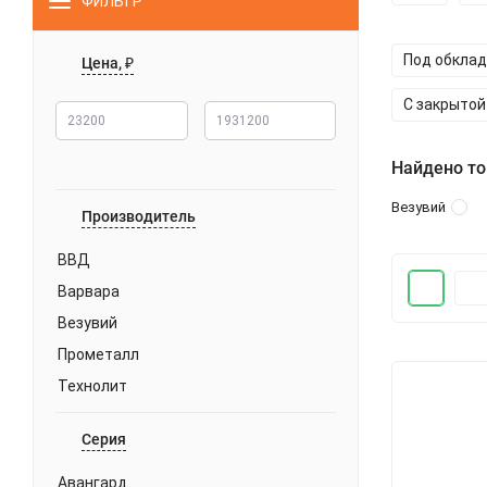
ФИЛЬТР
Под обклад
Цена, ₽
С закрытой
Найдено то
Везувий
Производитель
ВВД
Варвара
Везувий
Прометалл
Технолит
Серия
Авангард