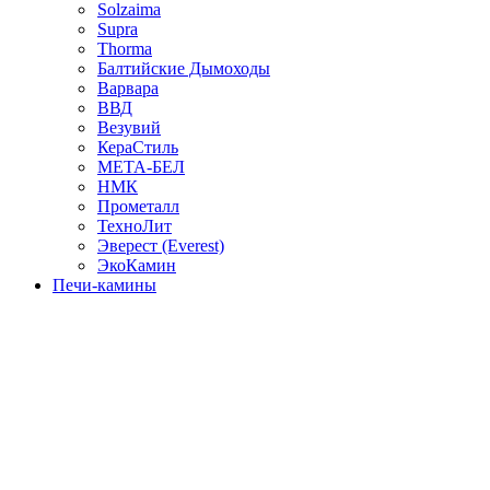
Solzaima
Supra
Thorma
Балтийские Дымоходы
Варвара
ВВД
Везувий
КераСтиль
МЕТА-БЕЛ
НМК
Прометалл
ТехноЛит
Эверест (Everest)
ЭкоКамин
Печи-камины