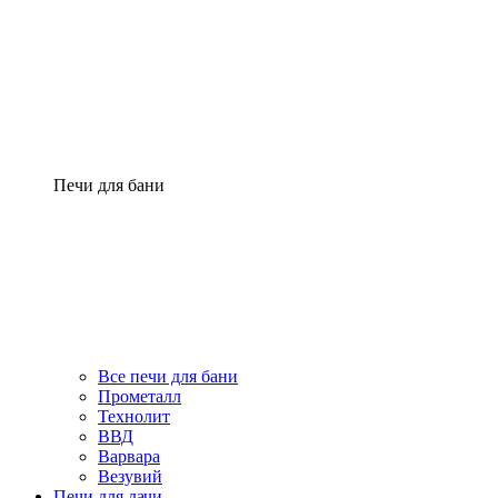
Печи для бани
Все печи для бани
Прометалл
Технолит
ВВД
Варвара
Везувий
Печи для дачи