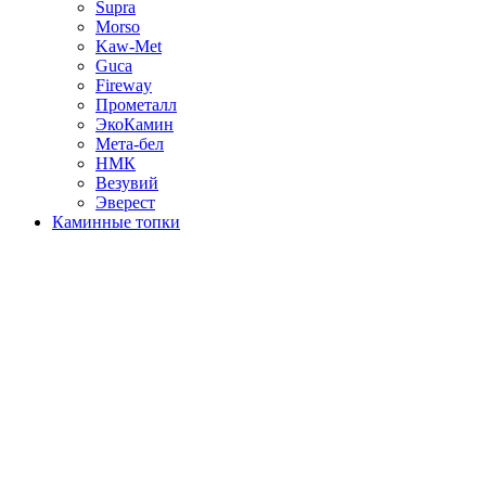
Supra
Morso
Kaw-Met
Guca
Fireway
Прометалл
ЭкоКамин
Мета-бел
НМК
Везувий
Эверест
Каминные топки