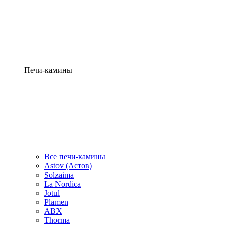
Печи-камины
Все печи-камины
Astov (Астов)
Solzaima
La Nordica
Jotul
Plamen
ABX
Thorma