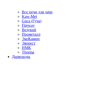
Все печи для дачи
Kaw-Met
Guca (Гуча)
Fireway
Везувий
Прометалл
ЭкоКамин
Эверест
НМК
Thorma
Дымоходы