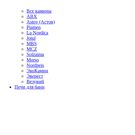
Все камины
ABX
Astov (Астов)
Plamen
La Nordica
Jotul
MBS
MCZ
Solzaima
Morso
Nordpeis
ЭкоКамин
Эверест
Везувий
Печи для бани