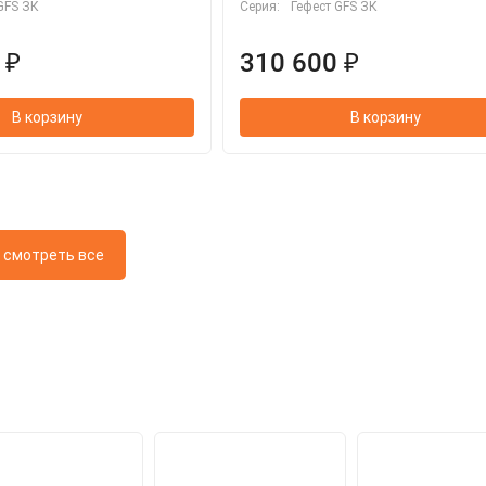
GFS ЗК
Серия:
Гефест GFS ЗК
 ₽
310 600 ₽
В корзину
В корзину
смотреть все