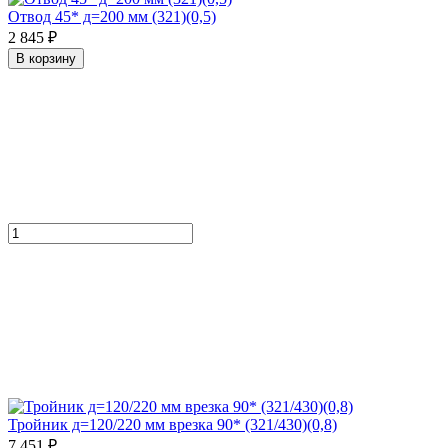
Отвод 45* д=200 мм (321)(0,5)
2 845 ₽
В корзину
Тройник д=120/220 мм врезка 90* (321/430)(0,8)
7 451 ₽