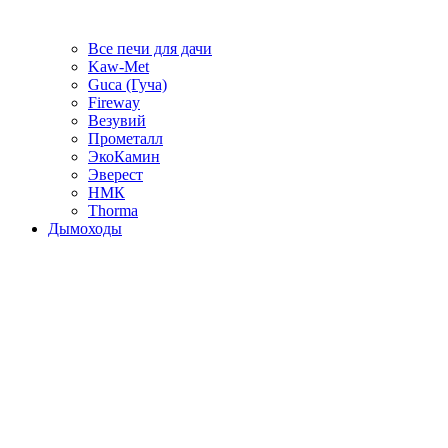
Все печи для дачи
Kaw-Met
Guca (Гуча)
Fireway
Везувий
Прометалл
ЭкоКамин
Эверест
НМК
Thorma
Дымоходы