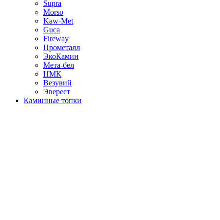
Supra
Morso
Kaw-Met
Guca
Fireway
Прометалл
ЭкоКамин
Мета-бел
НМК
Везувий
Эверест
Каминные топки