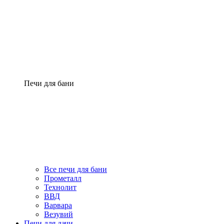
Печи для бани
Все печи для бани
Прометалл
Технолит
ВВД
Варвара
Везувий
Печи для дачи