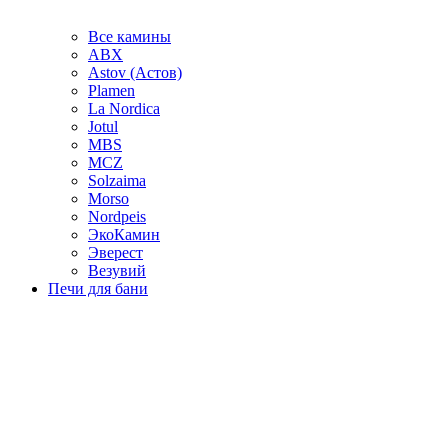
Все камины
ABX
Astov (Астов)
Plamen
La Nordica
Jotul
MBS
MCZ
Solzaima
Morso
Nordpeis
ЭкоКамин
Эверест
Везувий
Печи для бани