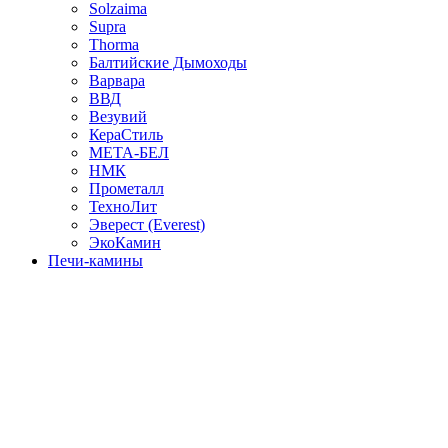
Solzaima
Supra
Thorma
Балтийские Дымоходы
Варвара
ВВД
Везувий
КераСтиль
МЕТА-БЕЛ
НМК
Прометалл
ТехноЛит
Эверест (Everest)
ЭкоКамин
Печи-камины