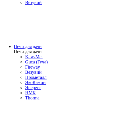
Везувий
Печи для дачи
Печи для дачи
Kaw-Met
Guca (Гуча)
Fireway
Везувий
Прометалл
ЭкоКамин
Эверест
НМК
Thorma