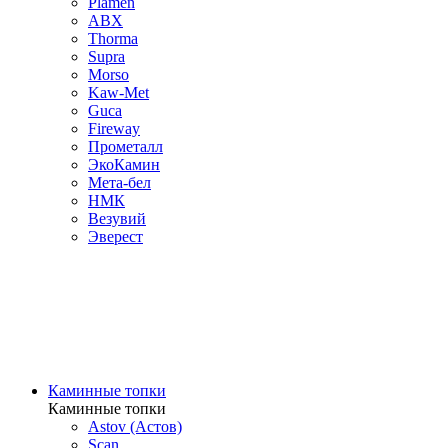
Plamen
ABX
Thorma
Supra
Morso
Kaw-Met
Guca
Fireway
Прометалл
ЭкоКамин
Мета-бел
НМК
Везувий
Эверест
Каминные топки
Каминные топки
Astov (Астов)
Scan