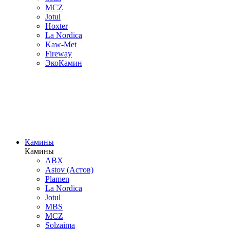
MCZ
Jotul
Hoxter
La Nordica
Kaw-Met
Fireway
ЭкоКамин
Камины
Камины
ABX
Astov (Астов)
Plamen
La Nordica
Jotul
MBS
MCZ
Solzaima