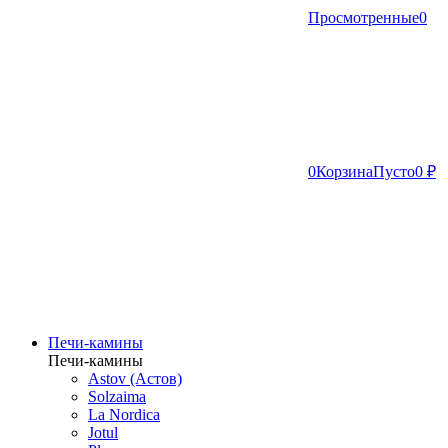
Просмотренные
0
0
Корзина
Пусто
0 ₽
Печи-камины
Печи-камины
Astov (Астов)
Solzaima
La Nordica
Jotul