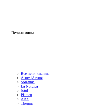
Печи-камины
Все печи-камины
Astov (Астов)
Solzaima
La Nordica
Jotul
Plamen
ABX
Thorma