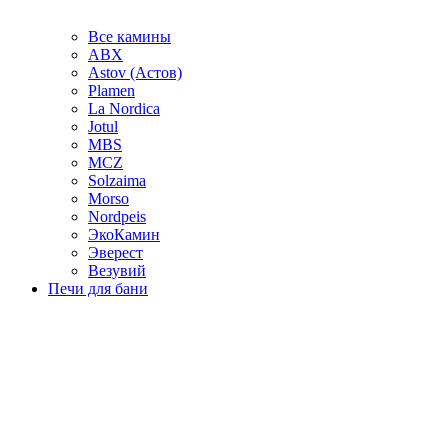
Все камины
ABX
Astov (Астов)
Plamen
La Nordica
Jotul
MBS
MCZ
Solzaima
Morso
Nordpeis
ЭкоКамин
Эверест
Везувий
Печи для бани