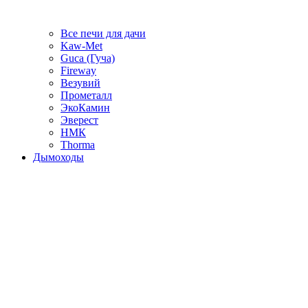
Все печи для дачи
Kaw-Met
Guca (Гуча)
Fireway
Везувий
Прометалл
ЭкоКамин
Эверест
НМК
Thorma
Дымоходы