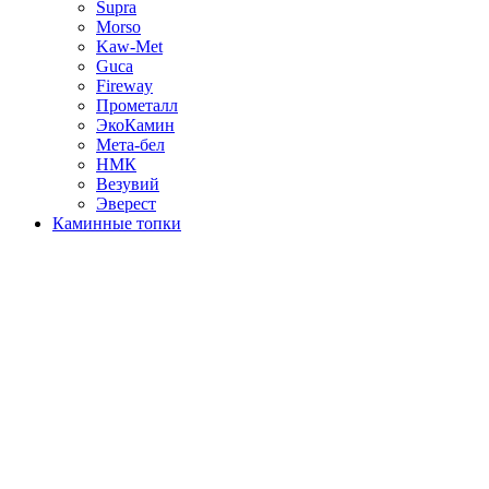
Supra
Morso
Kaw-Met
Guca
Fireway
Прометалл
ЭкоКамин
Мета-бел
НМК
Везувий
Эверест
Каминные топки