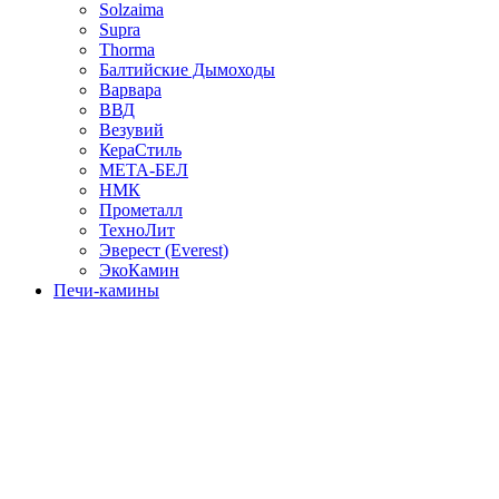
Solzaima
Supra
Thorma
Балтийские Дымоходы
Варвара
ВВД
Везувий
КераСтиль
МЕТА-БЕЛ
НМК
Прометалл
ТехноЛит
Эверест (Everest)
ЭкоКамин
Печи-камины