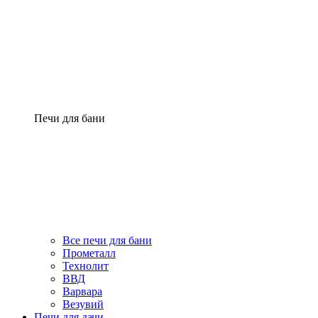
Печи для бани
Все печи для бани
Прометалл
Технолит
ВВД
Варвара
Везувий
Печи для дачи