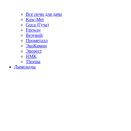
Все печи для дачи
Kaw-Met
Guca (Гуча)
Fireway
Везувий
Прометалл
ЭкоКамин
Эверест
НМК
Thorma
Дымоходы