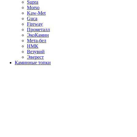
Supra
Morso
Kaw-Met
Guca
Fireway
Прометалл
ЭкоКамин
Мета-бел
НМК
Везувий
Эверест
Каминные топки