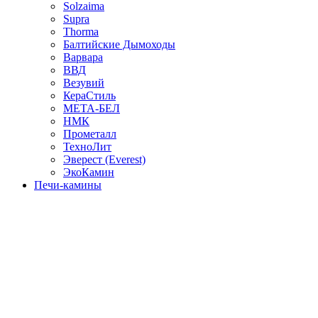
Solzaima
Supra
Thorma
Балтийские Дымоходы
Варвара
ВВД
Везувий
КераСтиль
МЕТА-БЕЛ
НМК
Прометалл
ТехноЛит
Эверест (Everest)
ЭкоКамин
Печи-камины