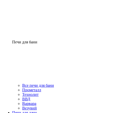
Печи для бани
Все печи для бани
Прометалл
Технолит
ВВД
Варвара
Везувий
Печи для дачи