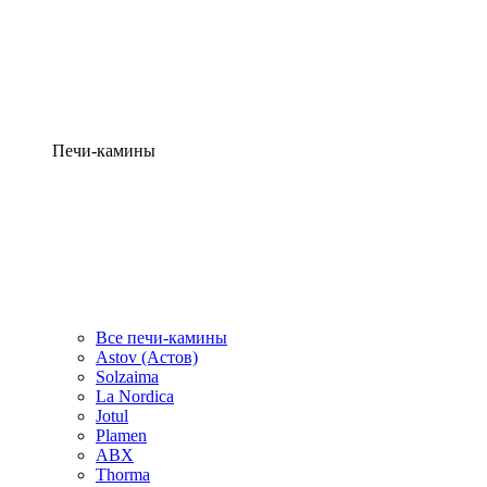
Печи-камины
Все печи-камины
Astov (Астов)
Solzaima
La Nordica
Jotul
Plamen
ABX
Thorma