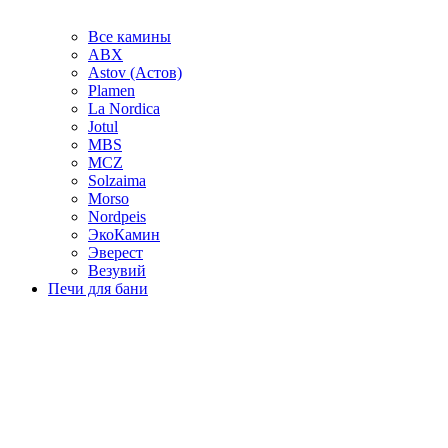
Все камины
ABX
Astov (Астов)
Plamen
La Nordica
Jotul
MBS
MCZ
Solzaima
Morso
Nordpeis
ЭкоКамин
Эверест
Везувий
Печи для бани