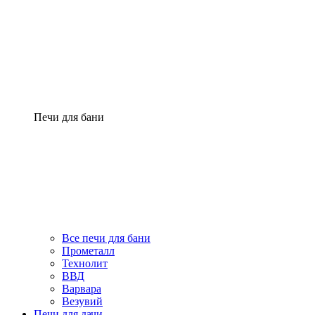
Печи для бани
Все печи для бани
Прометалл
Технолит
ВВД
Варвара
Везувий
Печи для дачи