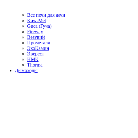
Все печи для дачи
Kaw-Met
Guca (Гуча)
Fireway
Везувий
Прометалл
ЭкоКамин
Эверест
НМК
Thorma
Дымоходы