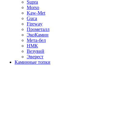
Supra
Morso
Kaw-Met
Guca
Fireway
Прометалл
ЭкоКамин
Мета-бел
НМК
Везувий
Эверест
Каминные топки