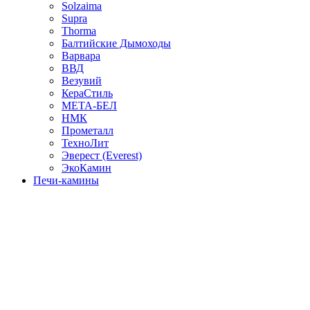
Solzaima
Supra
Thorma
Балтийские Дымоходы
Варвара
ВВД
Везувий
КераСтиль
МЕТА-БЕЛ
НМК
Прометалл
ТехноЛит
Эверест (Everest)
ЭкоКамин
Печи-камины