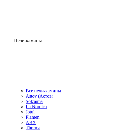
Печи-камины
Все печи-камины
Astov (Астов)
Solzaima
La Nordica
Jotul
Plamen
ABX
Thorma