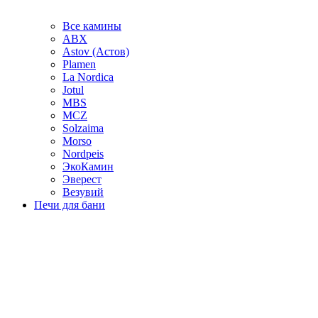
Все камины
ABX
Astov (Астов)
Plamen
La Nordica
Jotul
MBS
MCZ
Solzaima
Morso
Nordpeis
ЭкоКамин
Эверест
Везувий
Печи для бани