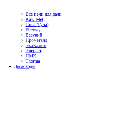
Все печи для дачи
Kaw-Met
Guca (Гуча)
Fireway
Везувий
Прометалл
ЭкоКамин
Эверест
НМК
Thorma
Дымоходы