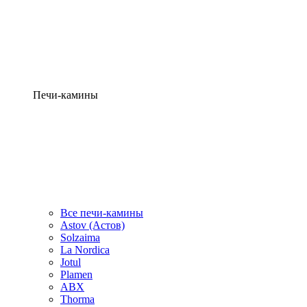
Печи-камины
Все печи-камины
Astov (Астов)
Solzaima
La Nordica
Jotul
Plamen
ABX
Thorma