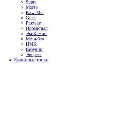
Supra
Morso
Kaw-Met
Guca
Fireway
Прометалл
ЭкоКамин
Мета-бел
НМК
Везувий
Эверест
Каминные топки