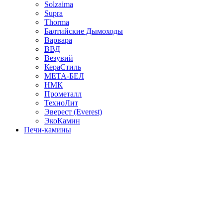
Solzaima
Supra
Thorma
Балтийские Дымоходы
Варвара
ВВД
Везувий
КераСтиль
МЕТА-БЕЛ
НМК
Прометалл
ТехноЛит
Эверест (Everest)
ЭкоКамин
Печи-камины