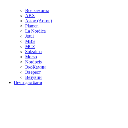
Все камины
ABX
Astov (Астов)
Plamen
La Nordica
Jotul
MBS
MCZ
Solzaima
Morso
Nordpeis
ЭкоКамин
Эверест
Везувий
Печи для бани