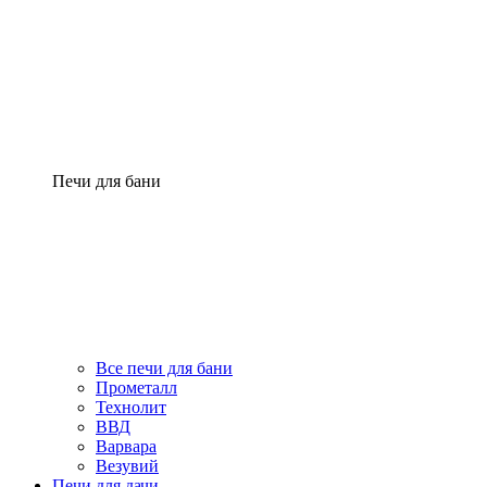
Печи для бани
Все печи для бани
Прометалл
Технолит
ВВД
Варвара
Везувий
Печи для дачи