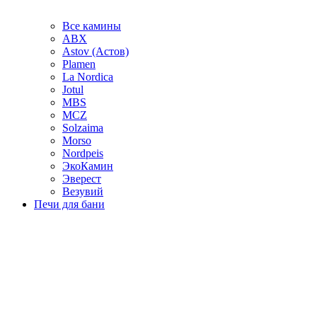
Все камины
ABX
Astov (Астов)
Plamen
La Nordica
Jotul
MBS
MCZ
Solzaima
Morso
Nordpeis
ЭкоКамин
Эверест
Везувий
Печи для бани