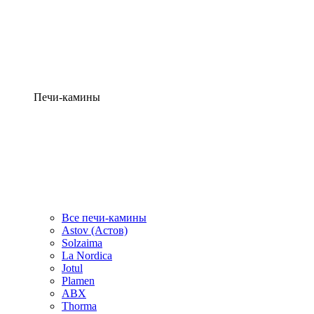
Печи-камины
Все печи-камины
Astov (Астов)
Solzaima
La Nordica
Jotul
Plamen
ABX
Thorma