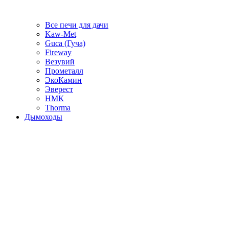
Все печи для дачи
Kaw-Met
Guca (Гуча)
Fireway
Везувий
Прометалл
ЭкоКамин
Эверест
НМК
Thorma
Дымоходы