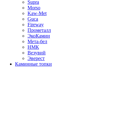
Supra
Morso
Kaw-Met
Guca
Fireway
Прометалл
ЭкоКамин
Мета-бел
НМК
Везувий
Эверест
Каминные топки