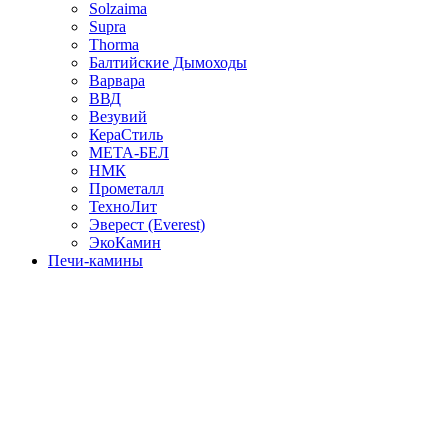
Solzaima
Supra
Thorma
Балтийские Дымоходы
Варвара
ВВД
Везувий
КераСтиль
МЕТА-БЕЛ
НМК
Прометалл
ТехноЛит
Эверест (Everest)
ЭкоКамин
Печи-камины