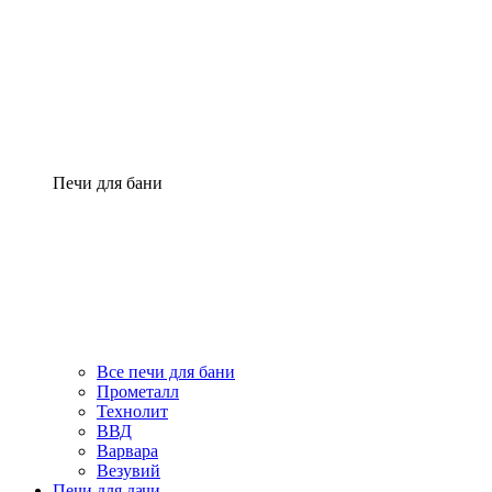
Печи для бани
Все печи для бани
Прометалл
Технолит
ВВД
Варвара
Везувий
Печи для дачи