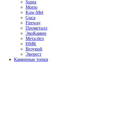
Supra
Morso
Kaw-Met
Guca
Fireway
Прометалл
ЭкоКамин
Мета-бел
НМК
Везувий
Эверест
Каминные топки