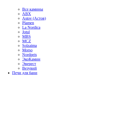
Все камины
ABX
Astov (Астов)
Plamen
La Nordica
Jotul
MBS
MCZ
Solzaima
Morso
Nordpeis
ЭкоКамин
Эверест
Везувий
Печи для бани