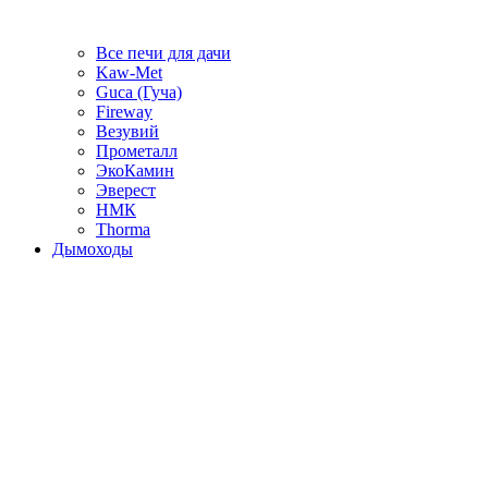
Все печи для дачи
Kaw-Met
Guca (Гуча)
Fireway
Везувий
Прометалл
ЭкоКамин
Эверест
НМК
Thorma
Дымоходы