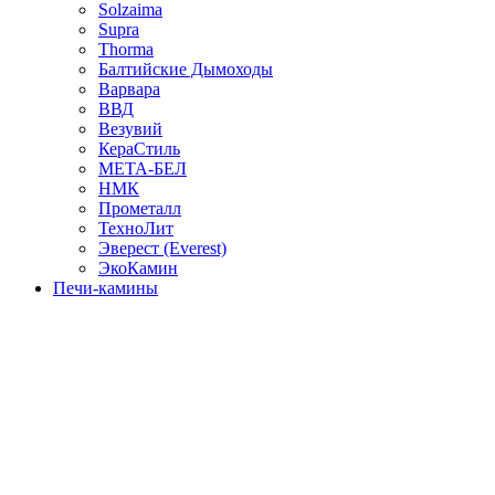
Solzaima
Supra
Thorma
Балтийские Дымоходы
Варвара
ВВД
Везувий
КераСтиль
МЕТА-БЕЛ
НМК
Прометалл
ТехноЛит
Эверест (Everest)
ЭкоКамин
Печи-камины