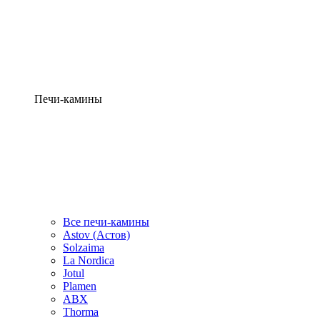
Печи-камины
Все печи-камины
Astov (Астов)
Solzaima
La Nordica
Jotul
Plamen
ABX
Thorma