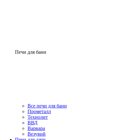
Печи для бани
Все печи для бани
Прометалл
Технолит
ВВД
Варвара
Везувий
Печи для дачи