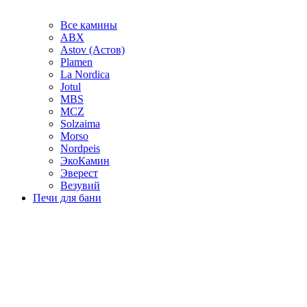
Все камины
ABX
Astov (Астов)
Plamen
La Nordica
Jotul
MBS
MCZ
Solzaima
Morso
Nordpeis
ЭкоКамин
Эверест
Везувий
Печи для бани