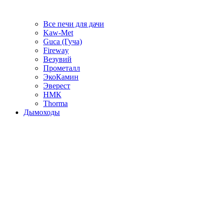
Все печи для дачи
Kaw-Met
Guca (Гуча)
Fireway
Везувий
Прометалл
ЭкоКамин
Эверест
НМК
Thorma
Дымоходы