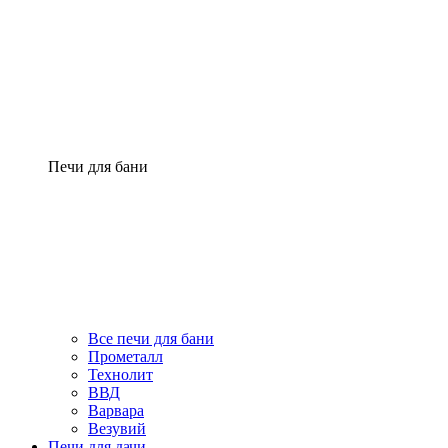
Печи для бани
Все печи для бани
Прометалл
Технолит
ВВД
Варвара
Везувий
Печи для дачи