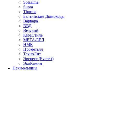
Solzaima
Supra
Thorma
Балтийские Дымоходы
Варвара
ВВД
Везувий
КераСтиль
МЕТА-БЕЛ
НМК
Прометалл
ТехноЛит
Эверест (Everest)
ЭкоКамин
Печи-камины