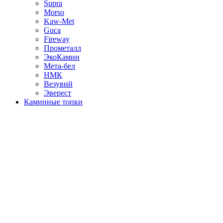
Supra
Morso
Kaw-Met
Guca
Fireway
Прометалл
ЭкоКамин
Мета-бел
НМК
Везувий
Эверест
Каминные топки