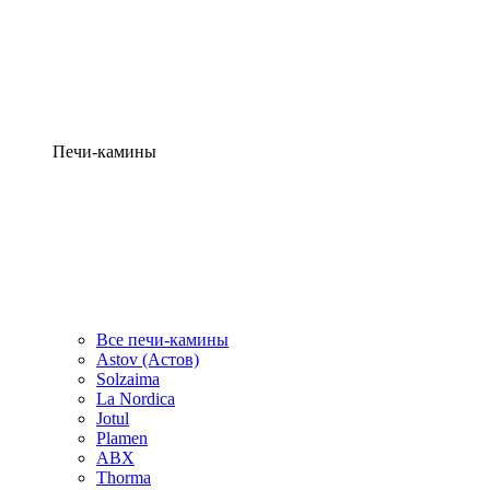
Печи-камины
Все печи-камины
Astov (Астов)
Solzaima
La Nordica
Jotul
Plamen
ABX
Thorma