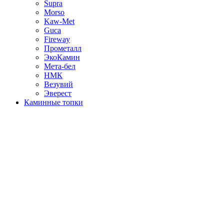
Supra
Morso
Kaw-Met
Guca
Fireway
Прометалл
ЭкоКамин
Мета-бел
НМК
Везувий
Эверест
Каминные топки