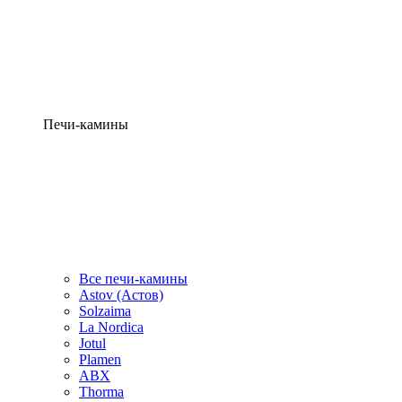
Печи-камины
Все печи-камины
Astov (Астов)
Solzaima
La Nordica
Jotul
Plamen
ABX
Thorma