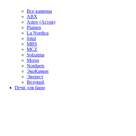
Все камины
ABX
Astov (Астов)
Plamen
La Nordica
Jotul
MBS
MCZ
Solzaima
Morso
Nordpeis
ЭкоКамин
Эверест
Везувий
Печи для бани