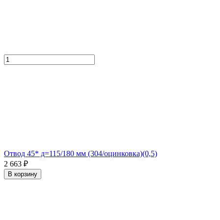
Отвод 45* д=115/180 мм (304/оцинковка)(0,5)
2 663 ₽
В корзину