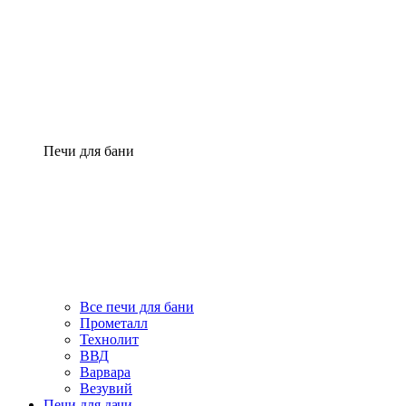
Печи для бани
Все печи для бани
Прометалл
Технолит
ВВД
Варвара
Везувий
Печи для дачи