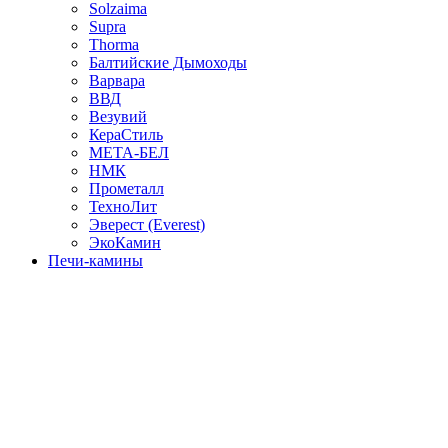
Solzaima
Supra
Thorma
Балтийские Дымоходы
Варвара
ВВД
Везувий
КераСтиль
МЕТА-БЕЛ
НМК
Прометалл
ТехноЛит
Эверест (Everest)
ЭкоКамин
Печи-камины