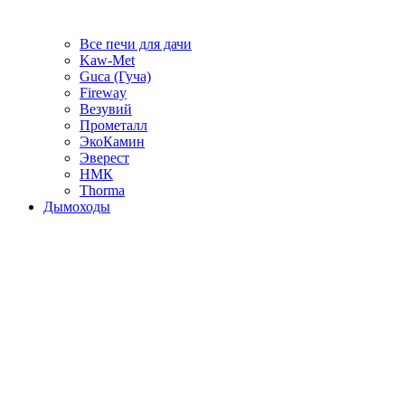
Все печи для дачи
Kaw-Met
Guca (Гуча)
Fireway
Везувий
Прометалл
ЭкоКамин
Эверест
НМК
Thorma
Дымоходы