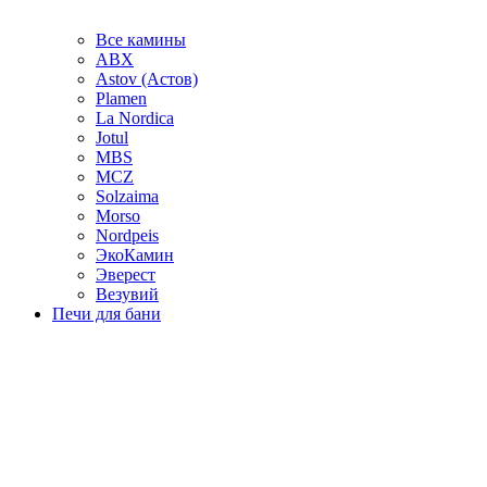
Все камины
ABX
Astov (Астов)
Plamen
La Nordica
Jotul
MBS
MCZ
Solzaima
Morso
Nordpeis
ЭкоКамин
Эверест
Везувий
Печи для бани