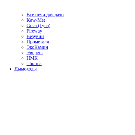
Все печи для дачи
Kaw-Met
Guca (Гуча)
Fireway
Везувий
Прометалл
ЭкоКамин
Эверест
НМК
Thorma
Дымоходы