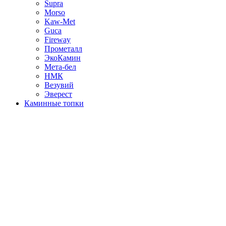
Supra
Morso
Kaw-Met
Guca
Fireway
Прометалл
ЭкоКамин
Мета-бел
НМК
Везувий
Эверест
Каминные топки