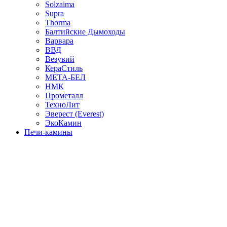
Solzaima
Supra
Thorma
Балтийские Дымоходы
Варвара
ВВД
Везувий
КераСтиль
МЕТА-БЕЛ
НМК
Прометалл
ТехноЛит
Эверест (Everest)
ЭкоКамин
Печи-камины