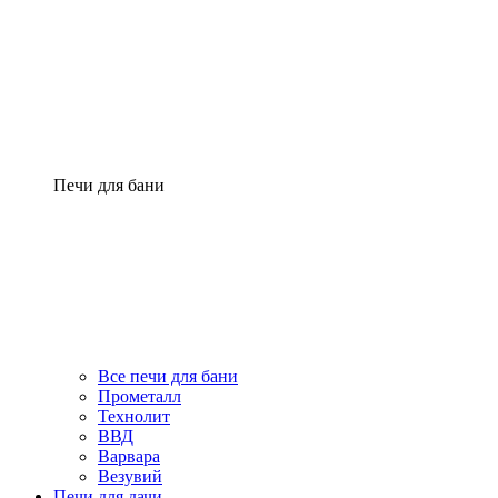
Печи для бани
Все печи для бани
Прометалл
Технолит
ВВД
Варвара
Везувий
Печи для дачи