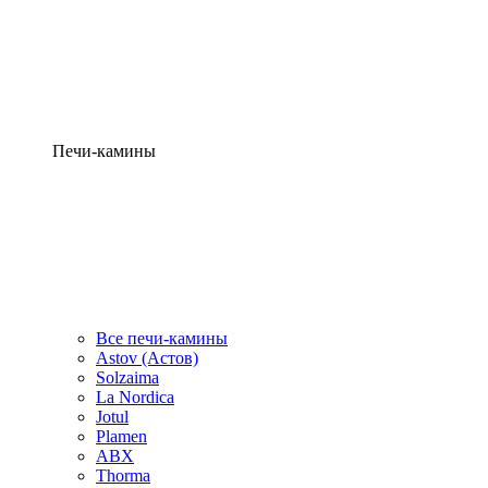
Печи-камины
Все печи-камины
Astov (Астов)
Solzaima
La Nordica
Jotul
Plamen
ABX
Thorma