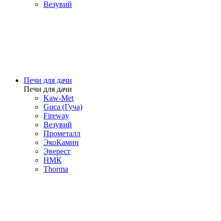
Везувий
Печи для дачи
Печи для дачи
Kaw-Met
Guca (Гуча)
Fireway
Везувий
Прометалл
ЭкоКамин
Эверест
НМК
Thorma