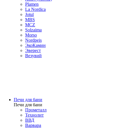
Plamen
La Nordica
Jotul
MBS
MCZ
Solzaima
Morso
Nordpeis
ЭкоКамин
Эверест
Везувий
Печи для бани
Печи для бани
Прометалл
Технолит
ВВД
Варвара