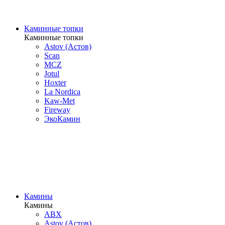
Каминные топки
Каминные топки
Astov (Астов)
Scan
MCZ
Jotul
Hoxter
La Nordica
Kaw-Met
Fireway
ЭкоКамин
Камины
Камины
ABX
Astov (Астов)