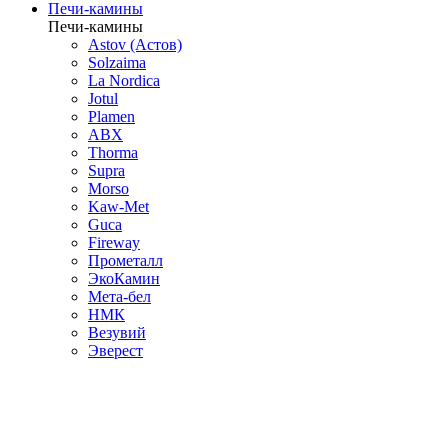
Печи-камины
Печи-камины
Astov (Астов)
Solzaima
La Nordica
Jotul
Plamen
ABX
Thorma
Supra
Morso
Kaw-Met
Guca
Fireway
Прометалл
ЭкоКамин
Мета-бел
НМК
Везувий
Эверест