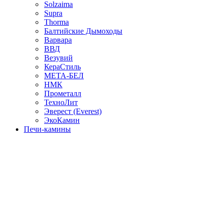
Solzaima
Supra
Thorma
Балтийские Дымоходы
Варвара
ВВД
Везувий
КераСтиль
МЕТА-БЕЛ
НМК
Прометалл
ТехноЛит
Эверест (Everest)
ЭкоКамин
Печи-камины