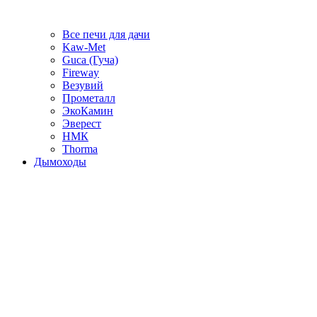
Все печи для дачи
Kaw-Met
Guca (Гуча)
Fireway
Везувий
Прометалл
ЭкоКамин
Эверест
НМК
Thorma
Дымоходы