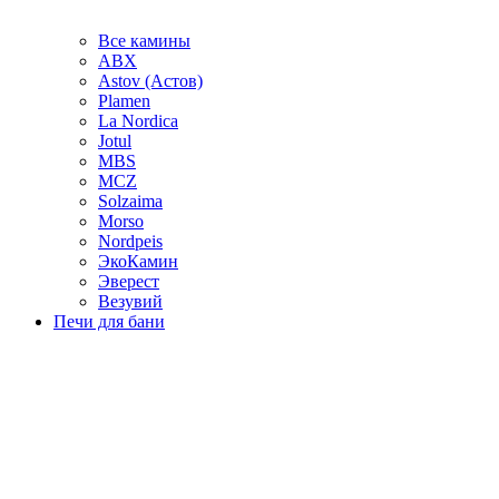
Все камины
ABX
Astov (Астов)
Plamen
La Nordica
Jotul
MBS
MCZ
Solzaima
Morso
Nordpeis
ЭкоКамин
Эверест
Везувий
Печи для бани