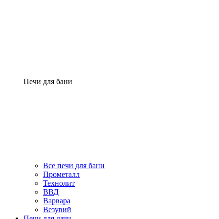
Печи для бани
Все печи для бани
Прометалл
Технолит
ВВД
Варвара
Везувий
Печи для дачи