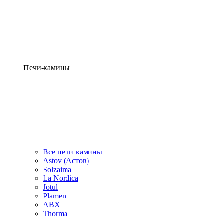
Печи-камины
Все печи-камины
Astov (Астов)
Solzaima
La Nordica
Jotul
Plamen
ABX
Thorma