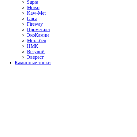
Supra
Morso
Kaw-Met
Guca
Fireway
Прометалл
ЭкоКамин
Мета-бел
НМК
Везувий
Эверест
Каминные топки