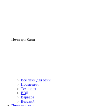
Печи для бани
Все печи для бани
Прометалл
Технолит
ВВД
Варвара
Везувий
Печи для дачи