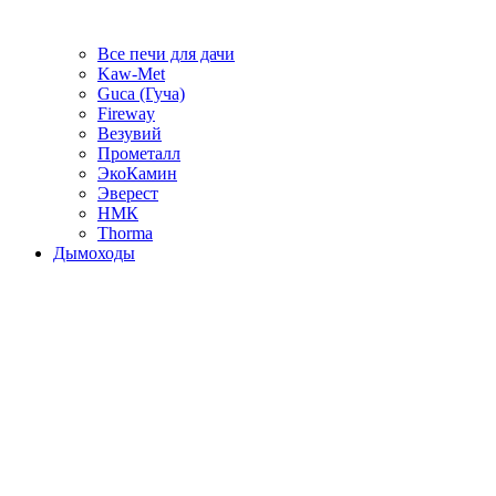
Все печи для дачи
Kaw-Met
Guca (Гуча)
Fireway
Везувий
Прометалл
ЭкоКамин
Эверест
НМК
Thorma
Дымоходы