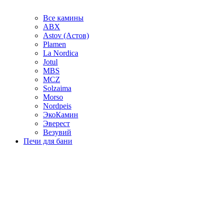
Все камины
ABX
Astov (Астов)
Plamen
La Nordica
Jotul
MBS
MCZ
Solzaima
Morso
Nordpeis
ЭкоКамин
Эверест
Везувий
Печи для бани