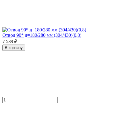
Отвод 90* д=180/280 мм (304/430)(0,8)
7 539 ₽
В корзину