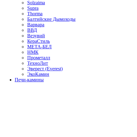
Solzaima
Supra
Thorma
Балтийские Дымоходы
Варвара
ВВД
Везувий
КераСтиль
МЕТА-БЕЛ
НМК
Прометалл
ТехноЛит
Эверест (Everest)
ЭкоКамин
Печи-камины