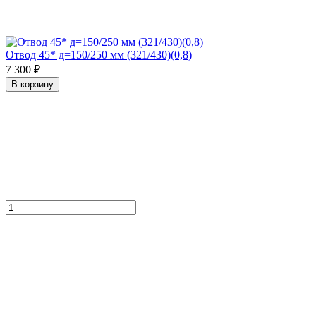
Отвод 45* д=150/250 мм (321/430)(0,8)
7 300 ₽
В корзину