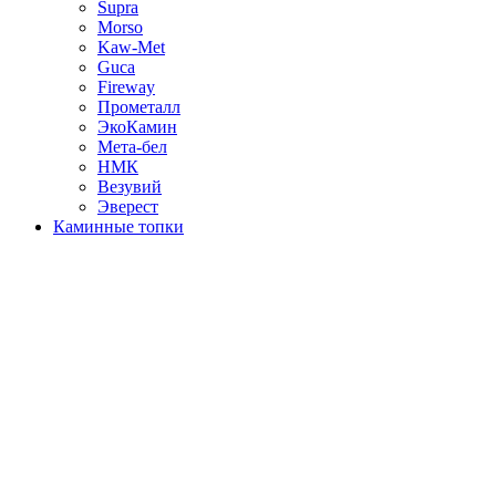
Supra
Morso
Kaw-Met
Guca
Fireway
Прометалл
ЭкоКамин
Мета-бел
НМК
Везувий
Эверест
Каминные топки