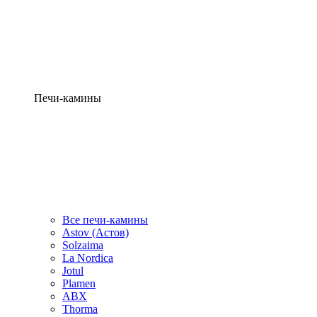
Печи-камины
Все печи-камины
Astov (Астов)
Solzaima
La Nordica
Jotul
Plamen
ABX
Thorma