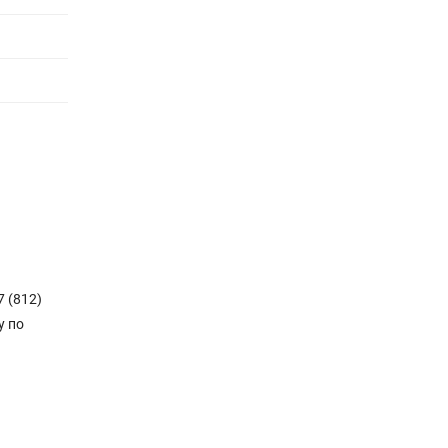
7 (812)
у по