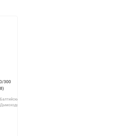
0/300
Дефлектор д=120 мм
Тройник д=150 мм
8)
(321)(0,5)
врезка 90* (321)(0,5)
Балтийские
Балтийские
Балтийские
Производитель:
Производитель:
Дымоходы
Дымоходы
Дымоходы