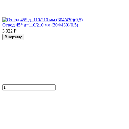
Отвод 45* д=110/210 мм (304/430)(0,5)
3 922 ₽
В корзину