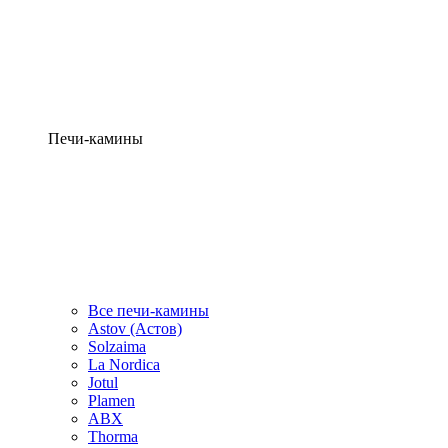
Печи-камины
Все печи-камины
Astov (Астов)
Solzaima
La Nordica
Jotul
Plamen
ABX
Thorma