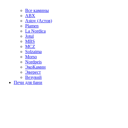
Все камины
ABX
Astov (Астов)
Plamen
La Nordica
Jotul
MBS
MCZ
Solzaima
Morso
Nordpeis
ЭкоКамин
Эверест
Везувий
Печи для бани