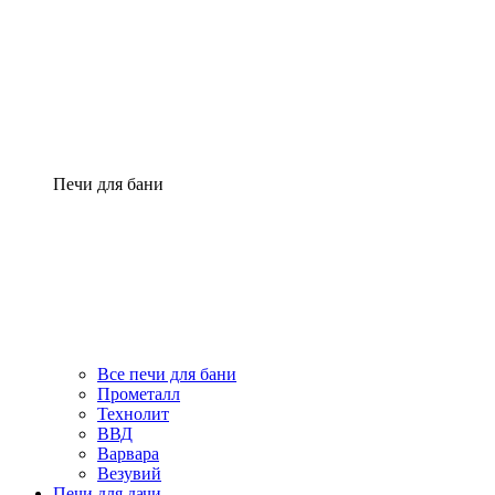
Печи для бани
Все печи для бани
Прометалл
Технолит
ВВД
Варвара
Везувий
Печи для дачи