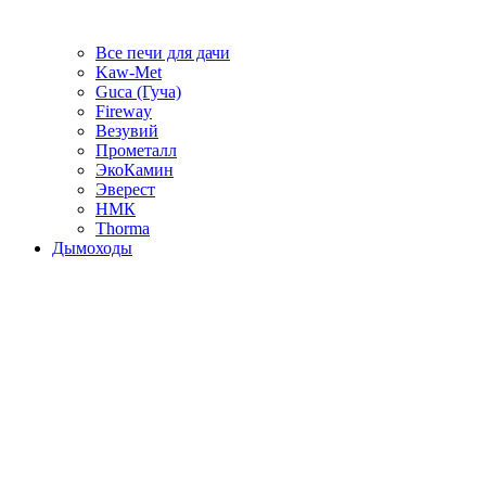
Все печи для дачи
Kaw-Met
Guca (Гуча)
Fireway
Везувий
Прометалл
ЭкоКамин
Эверест
НМК
Thorma
Дымоходы