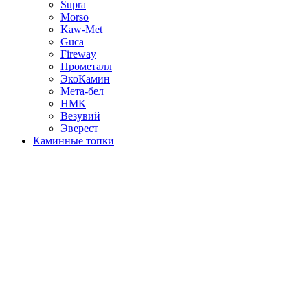
Supra
Morso
Kaw-Met
Guca
Fireway
Прометалл
ЭкоКамин
Мета-бел
НМК
Везувий
Эверест
Каминные топки