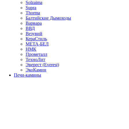
Solzaima
Supra
Thorma
Балтийские Дымоходы
Варвара
ВВД
Везувий
КераСтиль
МЕТА-БЕЛ
НМК
Прометалл
ТехноЛит
Эверест (Everest)
ЭкоКамин
Печи-камины