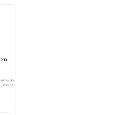
/200
Конус-дефлектор д
Шибер д=200 мм
=115/215 (304/430)
поворотный (321)
0,5мм
(0,5)
Балтийские
Балтийские
Балтийские
Производитель:
Производитель:
Дымоходы
Дымоходы
Дымоходы
2 956 ₽
3 518 ₽