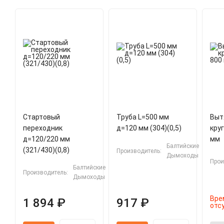
Стартовый
Труба L=500 мм
Выт
переходник
д=120 мм (304)(0,5)
кру
д=120/220 мм
мм
Балтийские
(321/430)(0,8)
Производитель:
Дымоходы
Прои
Балтийские
Производитель:
Дымоходы
Вре
1 894 ₽
917 ₽
отс