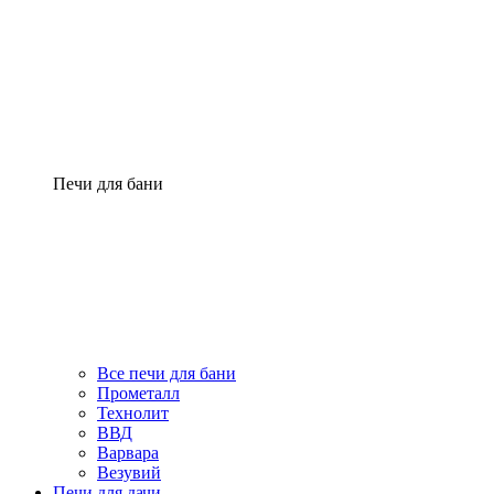
Печи для бани
Все печи для бани
Прометалл
Технолит
ВВД
Варвара
Везувий
Печи для дачи