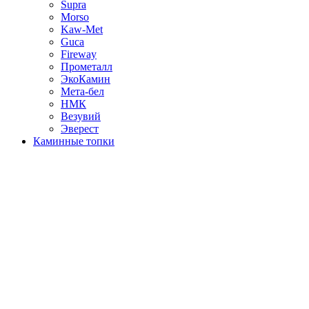
Supra
Morso
Kaw-Met
Guca
Fireway
Прометалл
ЭкоКамин
Мета-бел
НМК
Везувий
Эверест
Каминные топки