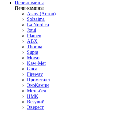
Печи-камины
Печи-камины
Astov (Астов)
Solzaima
La Nordica
Jotul
Plamen
ABX
Thorma
Supra
Morso
Kaw-Met
Guca
Fireway
Прометалл
ЭкоКамин
Мета-бел
НМК
Везувий
Эверест