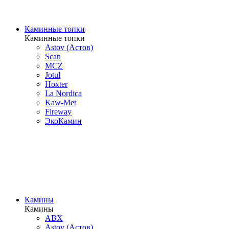
Каминные топки
Каминные топки
Astov (Астов)
Scan
MCZ
Jotul
Hoxter
La Nordica
Kaw-Met
Fireway
ЭкоКамин
Камины
Камины
ABX
Astov (Астов)