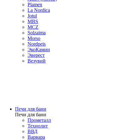
Plamen
La Nordica
Jotul
MBS
MCZ
Solzaima
Morso
Nordpeis
ЭкоКамин
Эверест
Везувий
Печи для бани
Печи для бани
Прометалл
Технолит
ВВД
Варвара