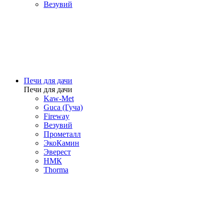
Везувий
Печи для дачи
Печи для дачи
Kaw-Met
Guca (Гуча)
Fireway
Везувий
Прометалл
ЭкоКамин
Эверест
НМК
Thorma