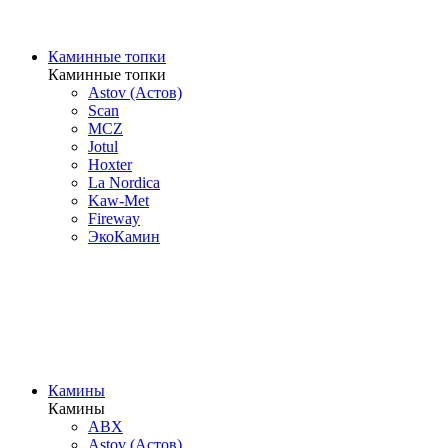
Каминные топки
Каминные топки
Astov (Астов)
Scan
MCZ
Jotul
Hoxter
La Nordica
Kaw-Met
Fireway
ЭкоКамин
Камины
Камины
ABX
Astov (Астов)