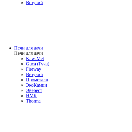
Везувий
Печи для дачи
Печи для дачи
Kaw-Met
Guca (Гуча)
Fireway
Везувий
Прометалл
ЭкоКамин
Эверест
НМК
Thorma