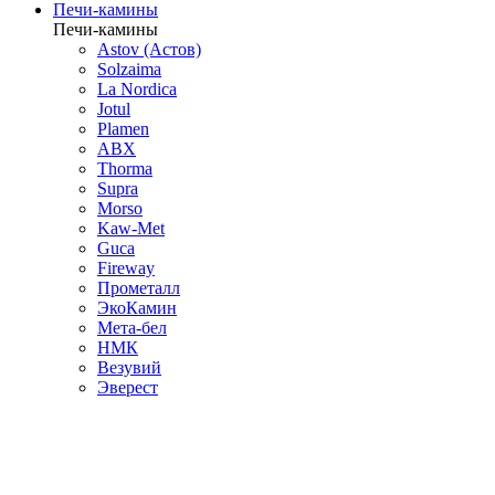
Печи-камины
Печи-камины
Astov (Астов)
Solzaima
La Nordica
Jotul
Plamen
ABX
Thorma
Supra
Morso
Kaw-Met
Guca
Fireway
Прометалл
ЭкоКамин
Мета-бел
НМК
Везувий
Эверест