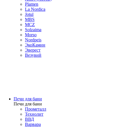
Plamen
La Nordica
Jotul
MBS
MCZ
Solzaima
Morso
Nordpeis
ЭкоКамин
Эверест
Везувий
Печи для бани
Печи для бани
Прометалл
Технолит
ВВД
Варвара