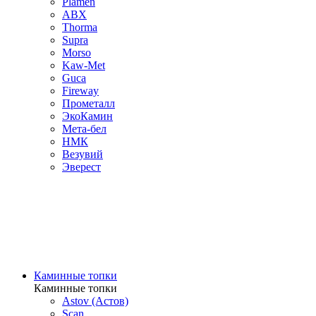
Plamen
ABX
Thorma
Supra
Morso
Kaw-Met
Guca
Fireway
Прометалл
ЭкоКамин
Мета-бел
НМК
Везувий
Эверест
Каминные топки
Каминные топки
Astov (Астов)
Scan