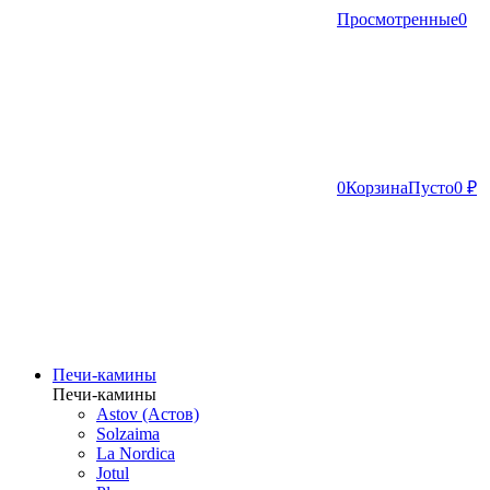
Просмотренные
0
0
Корзина
Пусто
0 ₽
Печи-камины
Печи-камины
Astov (Астов)
Solzaima
La Nordica
Jotul