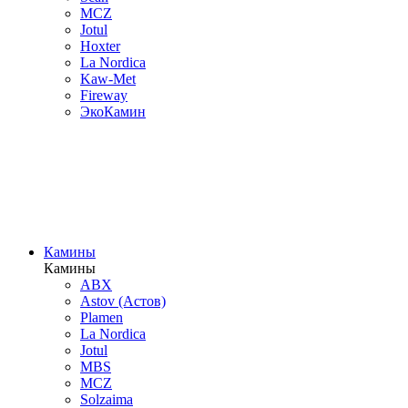
MCZ
Jotul
Hoxter
La Nordica
Kaw-Met
Fireway
ЭкоКамин
Камины
Камины
ABX
Astov (Астов)
Plamen
La Nordica
Jotul
MBS
MCZ
Solzaima