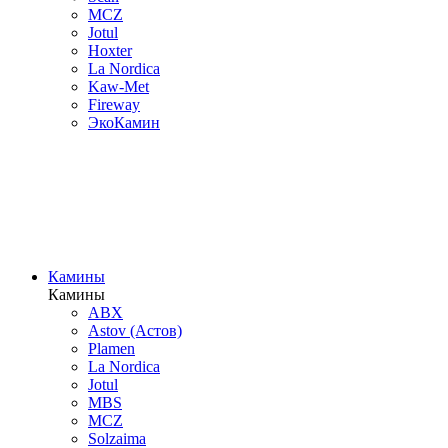
MCZ
Jotul
Hoxter
La Nordica
Kaw-Met
Fireway
ЭкоКамин
Камины
Камины
ABX
Astov (Астов)
Plamen
La Nordica
Jotul
MBS
MCZ
Solzaima