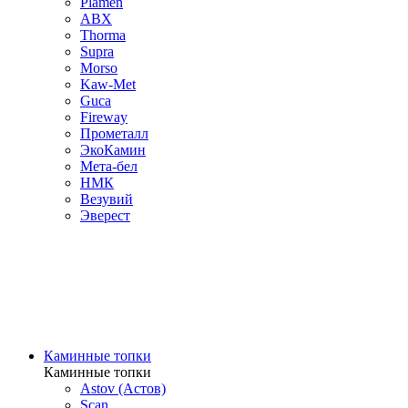
Plamen
ABX
Thorma
Supra
Morso
Kaw-Met
Guca
Fireway
Прометалл
ЭкоКамин
Мета-бел
НМК
Везувий
Эверест
Каминные топки
Каминные топки
Astov (Астов)
Scan