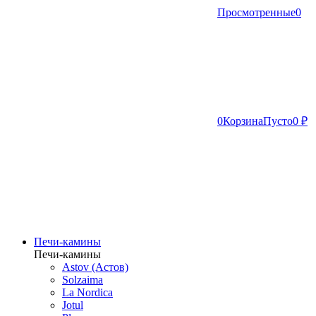
Просмотренные
0
0
Корзина
Пусто
0 ₽
Печи-камины
Печи-камины
Astov (Астов)
Solzaima
La Nordica
Jotul